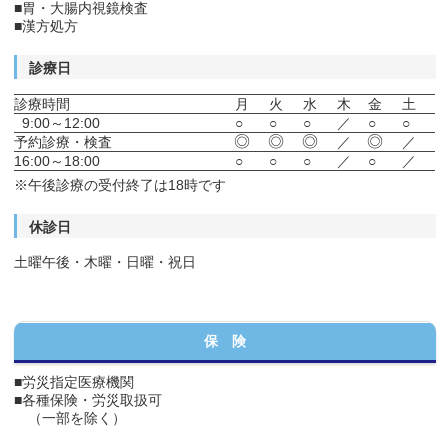
■胃・大腸内視鏡検査
■漢方処方
診療日
診療時間
月
火
水
木
金
土
9:00～12:00
○
○
○
／
○
○
◎
◎
◎
◎
予約診療・検査
／
／
16:00～18:00
○
○
○
／
○
／
※午後診療の受付終了は18時です
休診日
土曜午後・木曜・日曜・祝日
保 険
■労災指定医療機関
■各種保険・労災取扱可
（一部を除く）